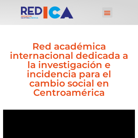
Red académica
internacional dedicada a
la investigación e
incidencia para el
cambio social en
Centroamérica